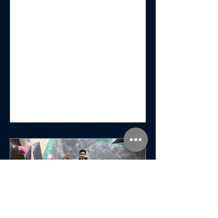
information om fritidskortet och vad det
är kan du gå in på fritidskortet.se