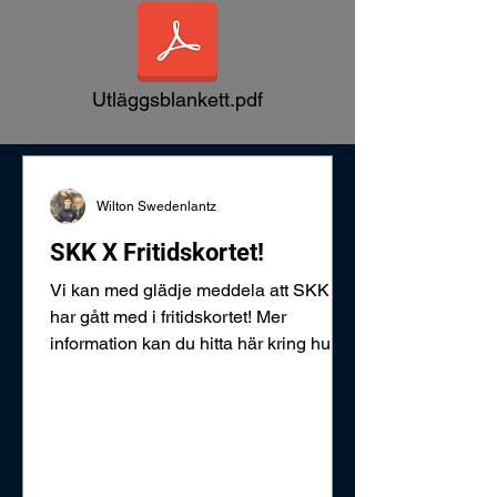
Utläggsblankett.pdf
Wilton Swedenlantz
SKK X Fritidskortet!
Vi kan med glädje meddela att SKK
har gått med i fritidskortet! Mer
information kan du hitta här kring hur
det fungerar med betalning:
https://support.sportadmin.se/support/s
olutions/articles/48001279598-
medlem-sa-betalar-du-med-
fritidskortet-i-sportadmin För generell