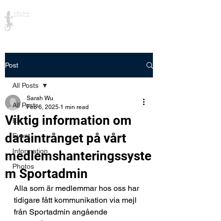
Solna Klätterklubb
Post
All Posts
Sarah Wu
All Posts
Feb 6, 2025
1 min read
Viktig information om
Elit
dataintrånget på vårt
Event
Information
medlemshanteringssyste
Photos
m Sportadmin
Alla som är medlemmar hos oss har 
tidigare fått kommunikation via mejl 
från Sportadmin angående 