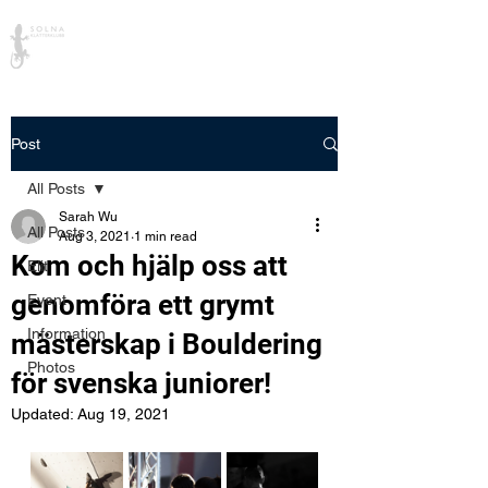
Solna Klätterklubb
Post
All Posts
Sarah Wu
All Posts
Aug 3, 2021
1 min read
Kom och hjälp oss att
Elit
genomföra ett grymt
Event
Information
mästerskap i Bouldering
Photos
för svenska juniorer!
Updated:
Aug 19, 2021